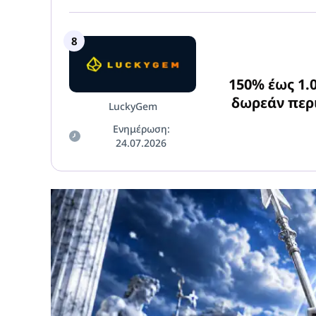
150% έως 1.0
δωρεάν περ
LuckyGem
Ενημέρωση:
24.07.2026