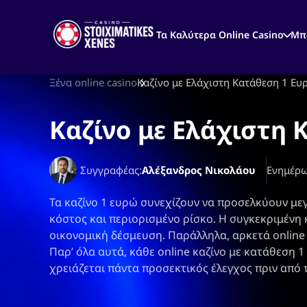
Τα Καλύτερα Online Casino
Μπ
Online Casino Εξωτερικού
Fre
Κα
Νόμιμα Καζίνο στην
Ξένα online casino
Καζίνο με Ελάχιστη Κατάθεση 1 Ευ
Ελλάδα
Καινούρια Online Casino
Καζίνο με Ελάχιστη 
Καζίνο Χωρίς
Ταυτοποίηση
Συγγραφέας:
Αλέξανδρος Νικολάου
Ενημέρω
Καζίνο για Κινητά
Καζίνο με Ελάχιστη
Τα καζίνο 1 ευρώ συνεχίζουν να προσελκύουν με
Κατάθεση 1 Ευρώ
κόστος και περιορισμένο ρίσκο. Η συγκεκριμένη
Καζίνο με Πραγματικά
οικονομική δέσμευση. Παράλληλα, αρκετά online 
Χρήματα
Παρ’ όλα αυτά, κάθε online καζίνο με κατάθεση 
χρειάζεται πάντα προσεκτικός έλεγχος πριν από 
Τα Καλύτερα Online
Καζίνο με Γρήγορες
Αναλήψεις