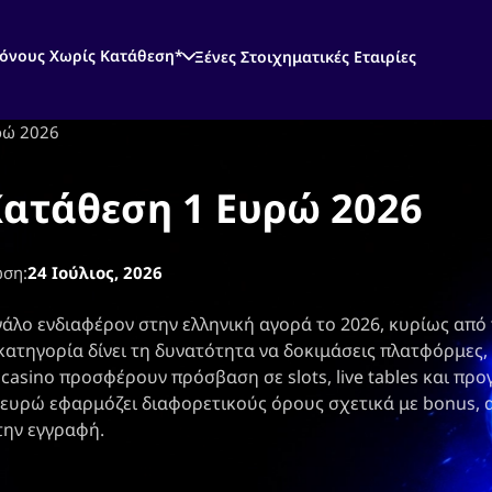
όνους Χωρίς Κατάθεση*
Ξένες Στοιχηματικές Εταιρίες
e Spins Χωρίς
τάθεση
ρώ 2026
Κατάθεση 1 Ευρώ 2026
ση:
24 Ιούλιος, 2026
γάλο ενδιαφέρον στην ελληνική αγορά το 2026, κυρίως από
 κατηγορία δίνει τη δυνατότητα να δοκιμάσεις πλατφόρμες
casino προσφέρουν πρόσβαση σε slots, live tables και προ
1 ευρώ εφαρμόζει διαφορετικούς όρους σχετικά με bonus, α
την εγγραφή.