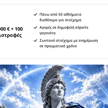
Πάνω από 50 αθλήματα
διαθέσιμα για στοίχημα
Αγορές σε δημοφιλή eSports
00 € + 100
γεγονότα
ιστροφές
Ζωντανό στοίχημα με ενημέρωση
σε πραγματικό χρόνο