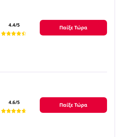
4.4
/5
Παίξε Τώρα
4.6
/5
Παίξε Τώρα