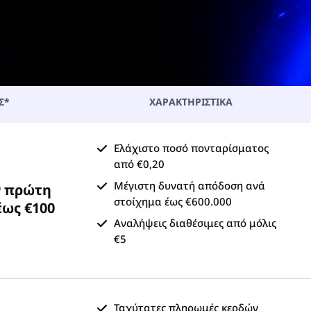
άθεση ελάχιστη 1€
Σ*
ΧΑΡΑΚΤΗΡΙΣΤΙΚΆ
Ελάχιστο ποσό πονταρίσματος
από €0,20
Μέγιστη δυνατή απόδοση ανά
ν πρώτη
στοίχημα έως €600.000
έως €100
Αναλήψεις διαθέσιμες από μόλις
€5
Ταχύτατες πληρωμές κερδών