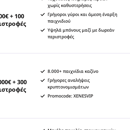
χωρίς καθυστερήσεις
Γρήγοροι γύροι και άμεση έναρξη
00€ + 100
παιχνιδιού
ιστροφές
Υψηλά μπόνους μαζί με δωρεάν
περιστροφές
8.000+ παιχνίδια καζίνο
Γρήγορες αναλήψεις
000€ + 300
κρυπτονομισμάτων
ιστροφές
Promocode: XENESVIP