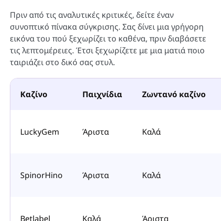
Πριν από τις αναλυτικές κριτικές, δείτε έναν
Καζίνο με Πραγματικά Χρήματα σε Κινητές
συνοπτικό πίνακα σύγκρισης. Σας δίνει μια γρήγορη
Συσκευές
εικόνα του πού ξεχωρίζει το καθένα, πριν διαβάσετε
Πώς να Ξεκινήσετε να Παίζετε με
τις λεπτομέρειες. Έτσι ξεχωρίζετε με μια ματιά ποιο
Πραγματικά Χρήματα
ταιριάζει στο δικό σας στυλ.
Συχνές Ερωτήσεις (FAQs)
Υπάρχουν νέα casino με πραγματικά
Καζίνο
Παιχνίδια
Ζωντανό καζίνο
χρήματα στην Ελλάδα;
Μπορώ να παίξω δωρεάν πριν
LuckyGem
Άριστα
Καλά
χρησιμοποιήσω πραγματικά χρήματα;
Μπορώ να κερδίσω πραγματικά χρήματα
σε online καζίνο;
SpinorHino
Άριστα
Καλά
Πού μπορώ να βρω λίστα με online καζίνο
που δέχονται πραγματικά χρήματα;
Betlabel
Καλά
Άριστα