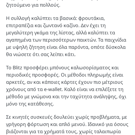
ζητούμενο για πολλούς.
Η συλλογή καλύπτει τα βασικά: φρουτάκια,
επιτραπέζια και ζωντανό καζίνο. Δεν έχει τη
μεγαλύτερη γκάμα της λίστας, αλλά καλύπτει τα
αγαπημένα των περισσότερων παικτών. Τα παιχνίδια
με υψηλή ζήτηση είναι όλα παρόντα, οπότε δύσκολα
θα νιώσετε ότι σας λείπει κάτι.
Το Blitz προσφέρει μπόνους καλωσορίσματος και
περιοδικές προσφορές. Οι μέθοδοι πληρωμής είναι
αρκετές, αν και κάποιες κάρτες έχουν πιο μέτριους
χρόνους από τα e-wallet. Καλό είναι να επιλέξετε τη
μέθοδο με γνώμονα και την ταχύτητα ανάληψης, όχι
μόνο της κατάθεσης.
Σε κινητές συσκευές δουλεύει χωρίς προβλήματα, με
γρήγορη φόρτωση και απλό μενού. Ιδανικό για όσους
βιάζονται για τα χρήματά τους, χωρίς ταλαιπωρία