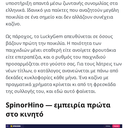
υποστήριξη απαντά μέσω ζωντανής συνομιλίας στα
ελληνικά. Ιδανικό για παίκτες που αναζητούν μεγάλη
ποικιλία σε ένα σημείο και δεν αλλάζουν συνέχεια
καζίνο.
Ως πάροχος, το LuckyGem απευθύνεται σε όσους
βάζουν πρώτη την ποικιλία. Η ποιότητα των
παιχνιδιών μένει σταθερή είτε ανοίγετε φρουτάκια
είτε επιτραπέζια, και ο ρυθμός του παιχνιδιού
προσαρμόζεται στο γούστο σας. Για τους λάτρεις των
νέων τίτλων, ο κατάλογος ανανεώνεται με πάνω από
δεκάδες κυκλοφορίες κάθε μήνα. Ένα καζίνο με
πραγματικά χρήματα κρίνεται κι από τη φρεσκάδα
της συλλογής του, και εδώ αυτό φαίνεται.
SpinorHino — εμπειρία πρώτα
στο κινητό