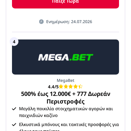
Παίξε Τώρα
Ενημέρωση: 24.07.2026
MegaBet
4.4
/5
500% έως 12.000€ + 777 Δωρεάν
Περιστροφές
Μεγάλη ποικιλία στοιχηματικών αγορών και
παιχνιδιών καζίνο
Ελκυστικά μπόνους και τακτικές προσφορές για