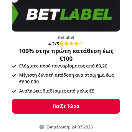
Betlabel
4.2
/5
100% στην πρώτη κατάθεση έως
€100
Ελάχιστο ποσό πονταρίσματος από €0,20
Μέγιστη δυνατή απόδοση ανά στοίχημα έως
€600.000
Αναλήψεις διαθέσιμες από μόλις €5
Παίξε Τώρα
Ενημέρωση: 24.07.2026