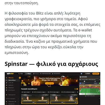
στην ταυτοποίηση.
Η φιλοσοφία του Blitz είναι απλή: λιγότερη
γραφειοκρατία, πιο γρήγορα στο ταμείο. Αφού
ολοκληρώσετε μία φορά τα στοιχεία σας, οι επόμενες
πληρωμές τρέχουν σχεδόν αυτόματα. Τα e-wallet
μπορούν να επιταχύνουν ακόμα περισσότερο τη
διαδικασία. Ένα καζίνο με πραγματικά χρήματα που
πληρώνει στην ώρα του κερδίζει εύκολα την
εμπιστοσύνη.
Spinstar — φιλικό για αρχάριους