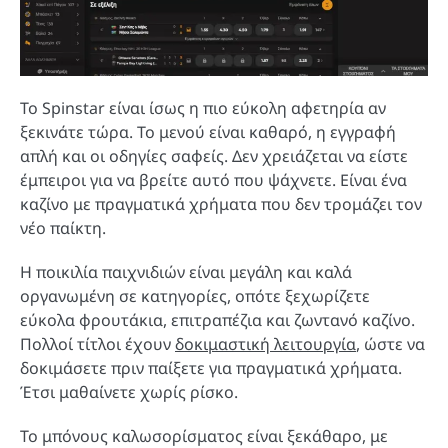
Το Spinstar είναι ίσως η πιο εύκολη αφετηρία αν
ξεκινάτε τώρα. Το μενού είναι καθαρό, η εγγραφή
απλή και οι οδηγίες σαφείς. Δεν χρειάζεται να είστε
έμπειροι για να βρείτε αυτό που ψάχνετε. Είναι ένα
καζίνο με πραγματικά χρήματα που δεν τρομάζει τον
νέο παίκτη.
Η ποικιλία παιχνιδιών είναι μεγάλη και καλά
οργανωμένη σε κατηγορίες, οπότε ξεχωρίζετε
εύκολα φρουτάκια, επιτραπέζια και ζωντανό καζίνο.
Πολλοί τίτλοι έχουν
δοκιμαστική λειτουργία
, ώστε να
δοκιμάσετε πριν παίξετε για πραγματικά χρήματα.
Έτσι μαθαίνετε χωρίς ρίσκο.
Το μπόνους καλωσορίσματος είναι ξεκάθαρο, με