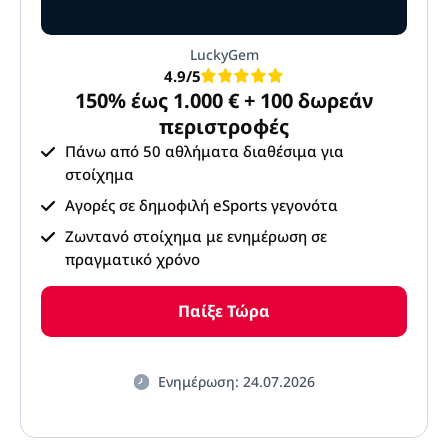
LuckyGem
4.9
/5
150% έως 1.000 € + 100 δωρεάν
περιστροφές
Πάνω από 50 αθλήματα διαθέσιμα για
στοίχημα
Αγορές σε δημοφιλή eSports γεγονότα
Ζωντανό στοίχημα με ενημέρωση σε
πραγματικό χρόνο
Παίξε Τώρα
Ενημέρωση: 24.07.2026