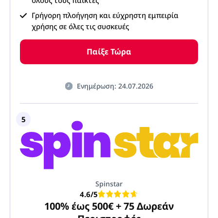
όλους τους παίκτες
Γρήγορη πλοήγηση και εύχρηστη εμπειρία
χρήσης σε όλες τις συσκευές
Παίξε Τώρα
Ενημέρωση: 24.07.2026
Spinstar
4.6
/5
100% έως 500€ + 75 Δωρεάν