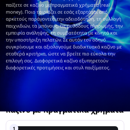
παίξετε σε καζίνο με πραγματικά χρήματα (real
money). Ποιο ταιριάζει σε εσάς εξαρτάται από
αρκετούς παράγοντες: την αδειοδότηση, τη συλλογή
παιχνιδιών, τα μπόνους, τις μεθόδους πληρωμής, την
εμπειρία ανάληψης, τη συμβατότητα με κινητά και
την υποστήριξη πελατών. Σε αυτόν τον οδηγό
συγκρίνουμε και αξιολογούμε διαδικτυακά καζίνο με
σταθερά κριτήρια, ώστε να βρείτε πιο εύκολα την
επιλογή σας. Διαφορετικά καζίνο εξυπηρετούν
διαφορετικές προτιμήσεις και στυλ παιξίματος.
Τα καλύτερα διαδικτυακά
καζίνο με πραγματικά χρήματα