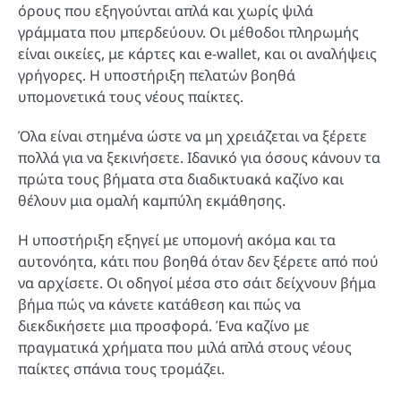
όρους που εξηγούνται απλά και χωρίς ψιλά
γράμματα που μπερδεύουν. Οι μέθοδοι πληρωμής
είναι οικείες, με κάρτες και e-wallet, και οι αναλήψεις
γρήγορες. Η υποστήριξη πελατών βοηθά
υπομονετικά τους νέους παίκτες.
Όλα είναι στημένα ώστε να μη χρειάζεται να ξέρετε
πολλά για να ξεκινήσετε. Ιδανικό για όσους κάνουν τα
πρώτα τους βήματα στα διαδικτυακά καζίνο και
θέλουν μια ομαλή καμπύλη εκμάθησης.
Η υποστήριξη εξηγεί με υπομονή ακόμα και τα
αυτονόητα, κάτι που βοηθά όταν δεν ξέρετε από πού
να αρχίσετε. Οι οδηγοί μέσα στο σάιτ δείχνουν βήμα
βήμα πώς να κάνετε κατάθεση και πώς να
διεκδικήσετε μια προσφορά. Ένα καζίνο με
πραγματικά χρήματα που μιλά απλά στους νέους
παίκτες σπάνια τους τρομάζει.