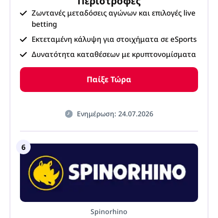
Περιστροφές
Ζωντανές μεταδόσεις αγώνων και επιλογές live
betting
Εκτεταμένη κάλυψη για στοιχήματα σε eSports
Δυνατότητα καταθέσεων με κρυπτονομίσματα
Παίξε Τώρα
Ενημέρωση: 24.07.2026
Spinorhino