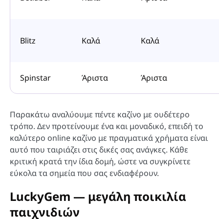
Blitz
Καλά
Καλά
Spinstar
Άριστα
Άριστα
Παρακάτω αναλύουμε πέντε καζίνο με ουδέτερο
τρόπο. Δεν προτείνουμε ένα και μοναδικό, επειδή το
καλύτερο online καζίνο με πραγματικά χρήματα είναι
αυτό που ταιριάζει στις δικές σας ανάγκες. Κάθε
κριτική κρατά την ίδια δομή, ώστε να συγκρίνετε
εύκολα τα σημεία που σας ενδιαφέρουν.
LuckyGem — μεγάλη ποικιλία
παιχνιδιών