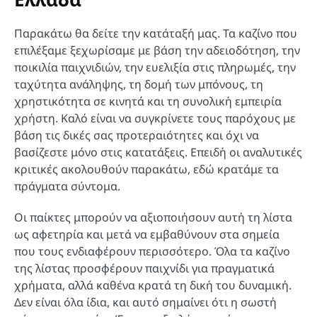
LuckyGem — μεγάλη ποικιλία παιχνιδιών
Παρακάτω θα δείτε την κατάταξή μας. Τα καζίνο που
SpinorHino — εμπειρία πρώτα στο κινητό
επιλέξαμε ξεχωρίσαμε με βάση την αδειοδότηση, την
ποικιλία παιχνιδιών, την ευελιξία στις πληρωμές, την
Betlabel — το πιο δυνατό ζωντανό καζίνο
ταχύτητα ανάληψης, τη δομή των μπόνους, τη
Blitz — γρήγορες αναλήψεις
χρηστικότητα σε κινητά και τη συνολική εμπειρία
χρήστη. Καλό είναι να συγκρίνετε τους παρόχους με
Spinstar — φιλικό για αρχάριους
βάση τις δικές σας προτεραιότητες και όχι να
Τι είναι το Online Casino με Πραγματικά
βασίζεστε μόνο στις κατατάξεις. Επειδή οι αναλυτικές
Χρήματα;
κριτικές ακολουθούν παρακάτω, εδώ κρατάμε τα
πράγματα σύντομα.
Πώς να Επιλέξετε το Σωστό Online Καζίνο με
Πραγματικά Χρήματα
Οι παίκτες μπορούν να αξιοποιήσουν αυτή τη λίστα
ως αφετηρία και μετά να εμβαθύνουν στα σημεία
Μπόνους και Προσφορές Καζίνο με
που τους ενδιαφέρουν περισσότερο. Όλα τα καζίνο
Πραγματικά Χρήματα
της λίστας προσφέρουν παιχνίδι για πραγματικά
Μπόνους Καλωσορίσματος
χρήματα, αλλά καθένα κρατά τη δική του δυναμική.
Δεν είναι όλα ίδια, και αυτό σημαίνει ότι η σωστή
Δωρεάν Περιστροφές