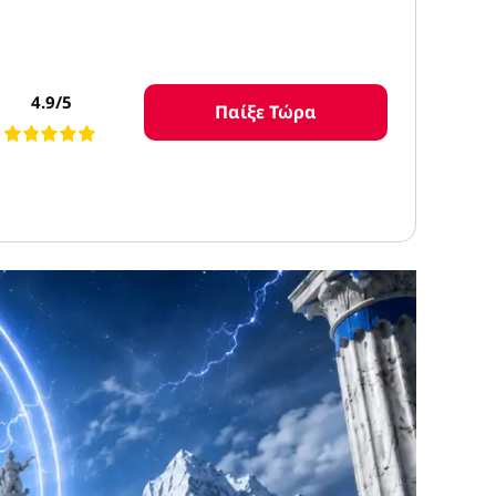
4.9
/5
Παίξε Τώρα