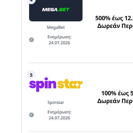
500% έως 12.
Δωρεάν Περ
MegaBet
Ενημέρωση:
24.07.2026
100% έως 5
Δωρεάν Περ
Spinstar
Ενημέρωση:
24.07.2026