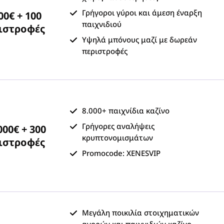
Γρήγοροι γύροι και άμεση έναρξη
00€ + 100
παιχνιδιού
ιστροφές
Υψηλά μπόνους μαζί με δωρεάν
περιστροφές
8.000+ παιχνίδια καζίνο
Γρήγορες αναλήψεις
000€ + 300
κρυπτονομισμάτων
ιστροφές
Promocode: XENESVIP
Μεγάλη ποικιλία στοιχηματικών