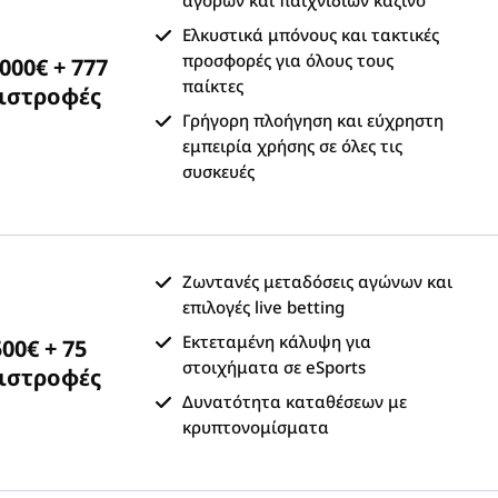
αγορών και παιχνιδιών καζίνο
Ελκυστικά μπόνους και τακτικές
προσφορές για όλους τους
000€ + 777
παίκτες
ιστροφές
Γρήγορη πλοήγηση και εύχρηστη
εμπειρία χρήσης σε όλες τις
συσκευές
Ζωντανές μεταδόσεις αγώνων και
επιλογές live betting
Εκτεταμένη κάλυψη για
00€ + 75
στοιχήματα σε eSports
ιστροφές
Δυνατότητα καταθέσεων με
κρυπτονομίσματα