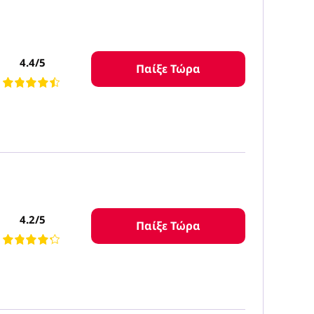
4.4
/5
Παίξε Τώρα
4.2
/5
Παίξε Τώρα