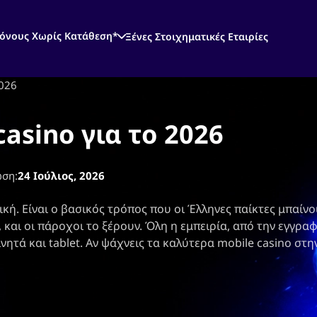
όνους Χωρίς Κατάθεση*
Ξένες Στοιχηματικές Εταιρίες
e Spins Χωρίς
τάθεση
2026
asino για το 2026
ση:
24 Ιούλιος, 2026
τική. Είναι ο βασικός τρόπος που οι Έλληνες παίκτες μπαίν
και οι πάροχοι το ξέρουν. Όλη η εμπειρία, από την εγγραφ
ινητά και tablet. Αν ψάχνεις τα καλύτερα mobile casino στην