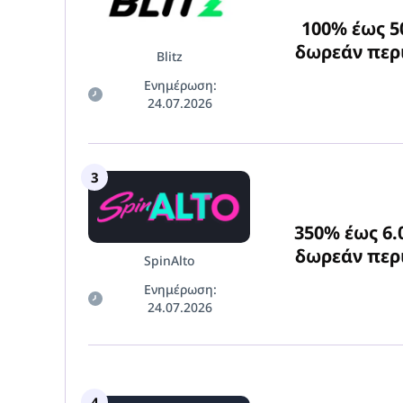
100% έως 5
δωρεάν περ
Blitz
Ενημέρωση:
24.07.2026
350% έως 6.
δωρεάν περ
SpinAlto
Ενημέρωση:
24.07.2026