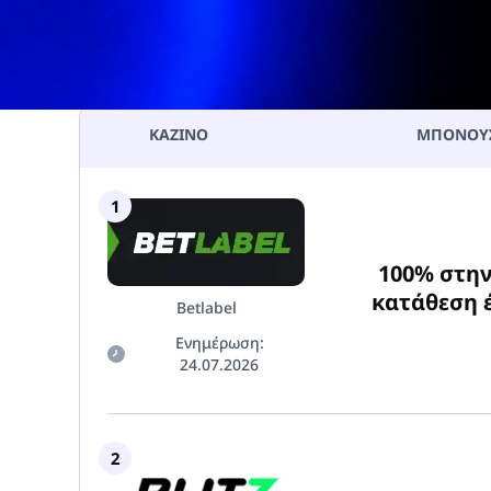
Τα Καλύτερα Τραπεζική
Τα κορυφαία mobile casino
Μεταφορά Casinos
Ζωντανά Καζίνο
Φρουτάκια
ΚΑΖΊΝΟ
ΜΠΌΝΟΥ
Φρουτάκια άνω των 18
Δωρεάν Φρουτάκια
100% στη
κατάθεση 
Betlabel
Ενημέρωση:
24.07.2026