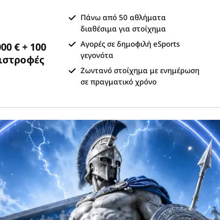
Πάνω από 50 αθλήματα
διαθέσιμα για στοίχημα
Αγορές σε δημοφιλή eSports
00 € + 100
γεγονότα
ιστροφές
Ζωντανό στοίχημα με ενημέρωση
σε πραγματικό χρόνο