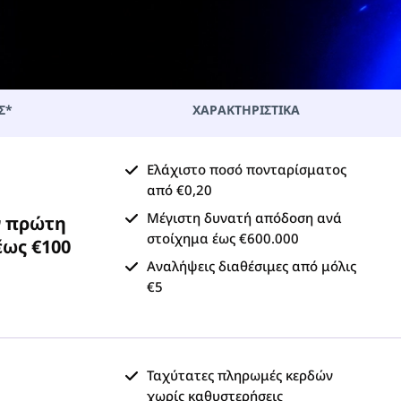
 στην Ελλάδα 2026
Σ*
ΧΑΡΑΚΤΗΡΙΣΤΙΚΆ
Ελάχιστο ποσό πονταρίσματος
από €0,20
Μέγιστη δυνατή απόδοση ανά
ν πρώτη
στοίχημα έως €600.000
έως €100
Αναλήψεις διαθέσιμες από μόλις
€5
Ταχύτατες πληρωμές κερδών
χωρίς καθυστερήσεις