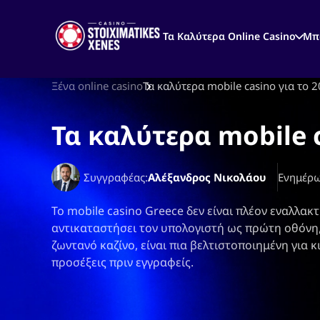
Τα Καλύτερα Online Casino
Μπ
Online Casino Εξωτερικού
Fre
Κα
Νόμιμα Καζίνο στην
Ξένα online casino
Τα καλύτερα mobile casino για το 
Ελλάδα
Καινούρια Online Casino
Τα καλύτερα mobile c
Καζίνο Χωρίς
Ταυτοποίηση
Συγγραφέας:
Αλέξανδρος Νικολάου
Ενημέρω
Καζίνο για Κινητά
Καζίνο με Ελάχιστη
Το mobile casino Greece δεν είναι πλέον εναλλακ
Κατάθεση 1 Ευρώ
αντικαταστήσει τον υπολογιστή ως πρώτη οθόνη, 
Καζίνο με Πραγματικά
ζωντανό καζίνο, είναι πια βελτιστοποιημένη για κ
Χρήματα
προσέξεις πριν εγγραφείς.
Τα Καλύτερα Online
Καζίνο με Γρήγορες
Αναλήψεις