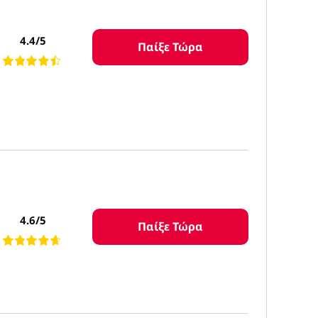
4.4
/5
Παίξε Τώρα
4.6
/5
Παίξε Τώρα